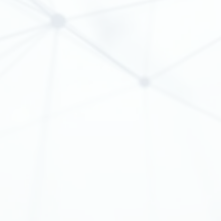
100 km glasvezelkabel | SPIE
Afgelopen projecten