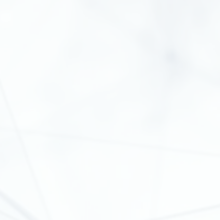
20 km glasvezel p/w | BAM
Projecten in uitvering
100 km glasvezel | Van Gelder
Projecten in uitvering