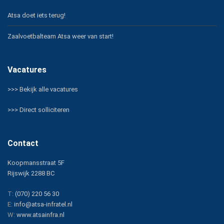
Atsa doet iets terug!
Zaalvoetbalteam Atsa weer van start!
Vacatures
>>> Bekijk alle vacatures
>>> Direct solliciteren
Contact
Koopmansstraat 5F
Rijswijk
2288 BC
T:
(070) 220 56 30
E:
info@atsa-infratel.nl
W:
www.atsainfra.nl