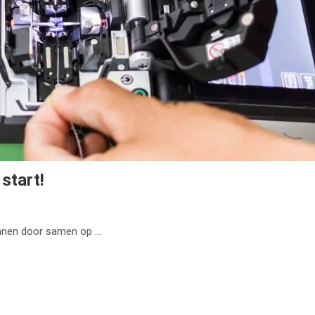
start!
annen door samen op …